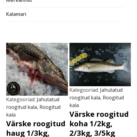
Mereannid
Kalamari
Kategooriad:
Jahutatud
roogitud kala
,
Roogitud
Kategooriad:
Jahutatud
kala
roogitud kala
,
Roogitud
Värske roogitud
kala
Värske roogitud
koha 1/2kg,
haug 1/3kg,
2/3kg, 3/5kg