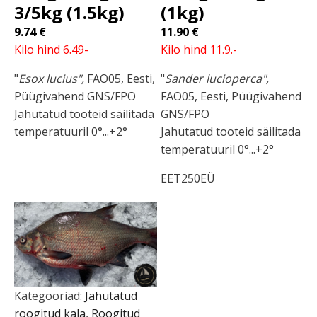
3/5kg (1.5kg)
(1kg)
9.74
€
11.90
€
Kilo hind 6.49-
Kilo hind 11.9.-
"
Esox lucius",
FAO05, Eesti,
"
Sander lucioperca",
Püügivahend GNS/FPO
FAO05, Eesti, Püügivahend
Jahutatud tooteid säilitada
GNS/FPO
temperatuuril 0°...+2°
Jahutatud tooteid säilitada
temperatuuril 0°...+2°
EET250EÜ
Kategooriad:
Jahutatud
roogitud kala
,
Roogitud