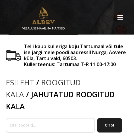
Telli kaup kulleriga koju Tartumaal või tule
ise järgi meie poodi aadressil Nurga, Aovere
küla, Tartu vald, 60503.
Kullerteenus: Tartumaa T-R 11:00-17:00
ESILEHT
/
ROOGITUD
KALA
/ JAHUTATUD ROOGITUD
KALA
Otsi:
OTSI