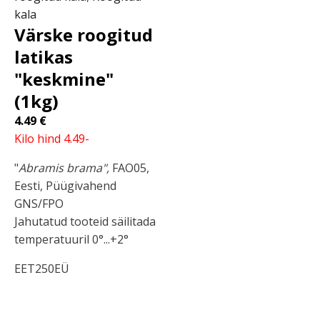
kala
Värske roogitud
latikas
"keskmine"
(1kg)
4.49
€
Kilo hind 4.49-
"
Abramis brama",
FAO05,
Eesti, Püügivahend
GNS/FPO
Jahutatud tooteid säilitada
temperatuuril 0°...+2°
EET250EÜ