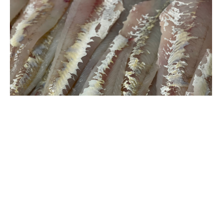
Kategooriad:
Jahutatud kalafilee
,
Kalafilee
Värske kohafilee nahata (1kg)