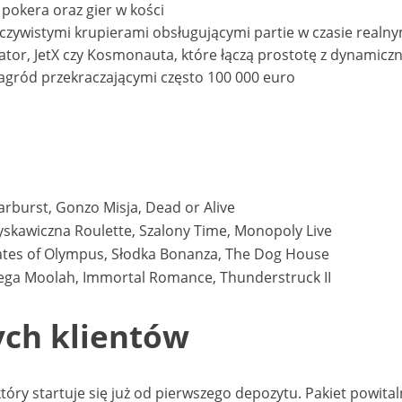
, pokera oraz gier w kości
eczywistymi krupierami obsługującymi partie w czasie realn
iator, JetX czy Kosmonauta, które łączą prostotę z dynamicz
nagród przekraczającymi często 100 000 euro
arburst, Gonzo Misja, Dead or Alive
yskawiczna Roulette, Szalony Time, Monopoly Live
tes of Olympus, Słodka Bonanza, The Dog House
ga Moolah, Immortal Romance, Thunderstruck II
ych klientów
y startuje się już od pierwszego depozytu. Pakiet powital