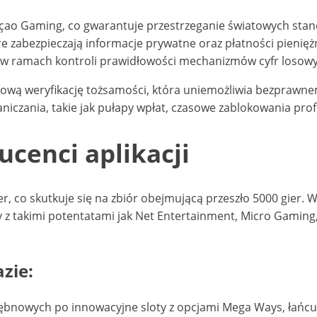
Curaçao Gaming, co gwarantuje przestrzeganie światowych st
 zabezpieczają informacje prywatne oraz płatności pienięż
ki w ramach kontroli prawidłowości mechanizmów cyfr losow
wą weryfikację tożsamości, która uniemożliwia bezprawn
iczania, takie jak pułapy wpłat, czasowe zablokowania prof
ucenci aplikacji
 co skutkuje się na zbiór obejmującą przeszło 5000 gier. W
emy z takimi potentatami jak Net Entertainment, Micro Gami
zie:
ębnowych po innowacyjne sloty z opcjami Mega Ways, łańc