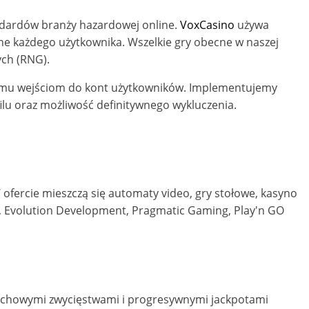
andardów branży hazardowej online.
VoxCasino
używa
ne każdego użytkownika. Wszelkie gry obecne w naszej
ych (RNG).
emu wejściom do kont użytkowników. Implementujemy
ilu oraz możliwość definitywnego wykluczenia.
 ofercie mieszczą się automaty video, gry stołowe, kasyno
ng, Evolution Development, Pragmatic Gaming, Play'n GO
uchowymi zwycięstwami i progresywnymi jackpotami