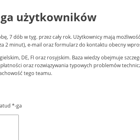
ługa użytkowników
ę, 7 dób w tyg. przez cały rok. Użytkownicy mają możliwość
a 2 minut), e-mail oraz formularz do kontaktu obecny wpros
gielskim, DE, FI oraz rosyjskim. Baza wiedzy obejmuje szcze
w płatności oraz rozwiązywania typowych problemów technic
fachowość tego teamu.
tatud
*
-ga