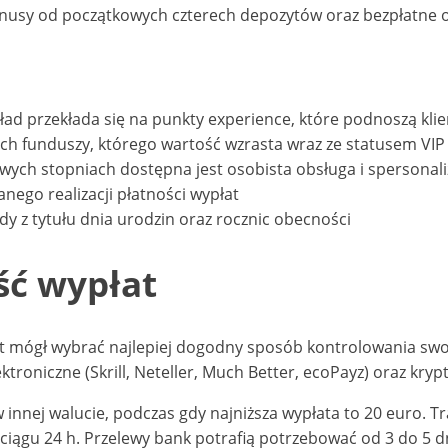
nusy od początkowych czterech depozytów oraz bezpłatne 
ład przekłada się na punkty experience, które podnoszą klie
ych funduszy, którego wartość wzrasta wraz ze statusem VIP
owych stopniach dostępna jest osobista obsługa i spersonal
nego realizacji płatności wypłat
dy z tytułu dnia urodzin oraz rocznic obecności
ść wypłat
ient mógł wybrać najlepiej dogodny sposób kontrolowania sw
ktroniczne (Skrill, Neteller, Much Better, ecoPayz) oraz kry
innej walucie, podczas gdy najniższa wypłata to 20 euro. 
w ciągu 24 h. Przelewy bank potrafią potrzebować od 3 do 