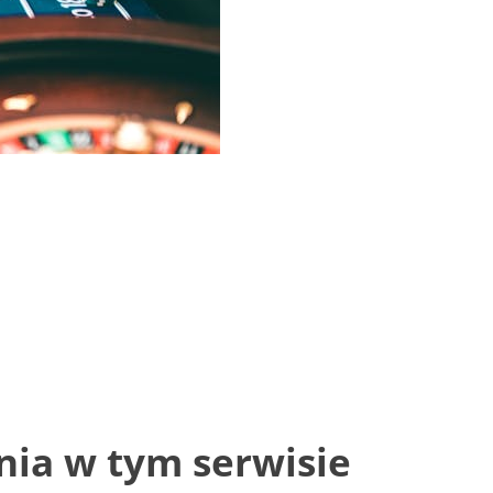
nia w tym serwisie