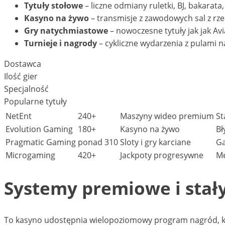
Tytuły stołowe
– liczne odmiany ruletki, BJ, bakarata
Kasyno na żywo
– transmisje z zawodowych sal z rz
Gry natychmiastowe
– nowoczesne tytuły jak jak Av
Turnieje i nagrody
– cykliczne wydarzenia z pulami 
Dostawca
Ilość gier
Specjalność
Popularne tytuły
NetEnt
240+
Maszyny wideo premium
St
Evolution Gaming
180+
Kasyno na żywo
Bł
Pragmatic Gaming
ponad 310
Sloty i gry karciane
Ga
Microgaming
420+
Jackpoty progresywne
Me
Systemy premiowe i stał
To kasyno udostępnia wielopoziomowy program nagród, któr