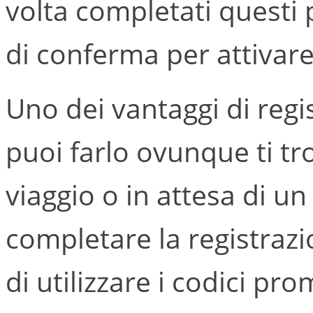
volta completati questi 
di conferma per attivare
Uno dei vantaggi di regi
puoi farlo ovunque ti tro
viaggio o in attesa di 
completare la registrazi
di utilizzare i codici pr