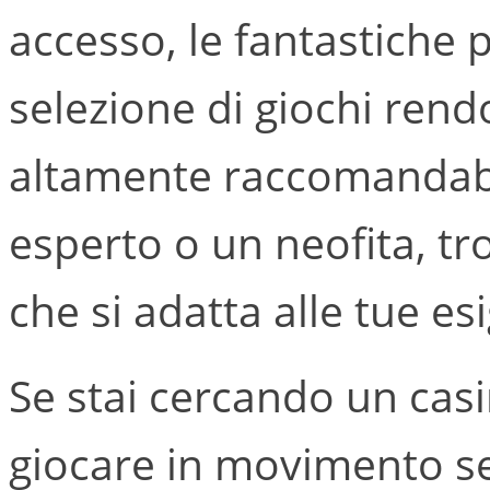
accesso, le fantastiche 
selezione di giochi ren
altamente raccomandabil
esperto o un neofita, t
che si adatta alle tue e
Se stai cercando un casi
giocare in movimento s