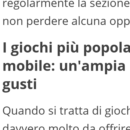
regolarmente la sezione
non perdere alcuna opp
I giochi più popo
mobile: un'ampia s
gusti
Quando si tratta di gio
davvero molto da offrire