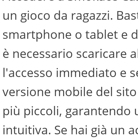
un gioco da ragazzi. Bas
smartphone o tablet e di
è necessario scaricare a
l'accesso immediato e s
versione mobile del sito
più piccoli, garantendo 
intuitiva. Se hai già un 