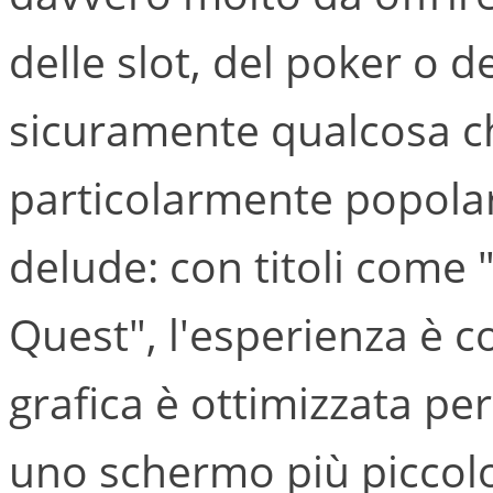
delle slot, del poker o d
sicuramente qualcosa che
particolarmente popolar
delude: con titoli come 
Quest", l'esperienza è c
grafica è ottimizzata per
uno schermo più piccolo