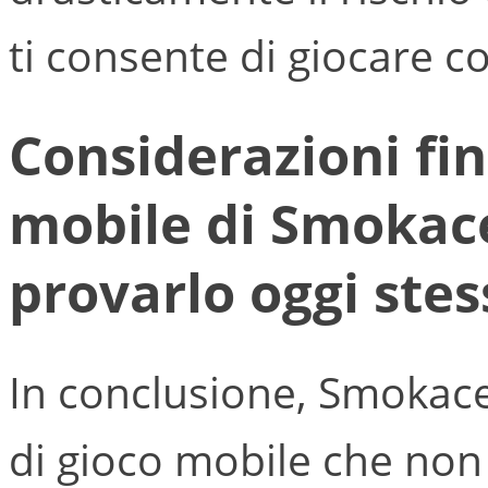
ti consente di giocare c
Considerazioni fin
mobile di Smokac
provarlo oggi stes
In conclusione, Smokace
di gioco mobile che non h