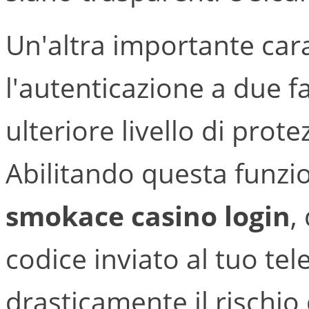
Un'altra importante cara
l'autenticazione a due f
ulteriore livello di prot
Abilitando questa funzion
smokace casino login
,
codice inviato al tuo te
drasticamente il rischio