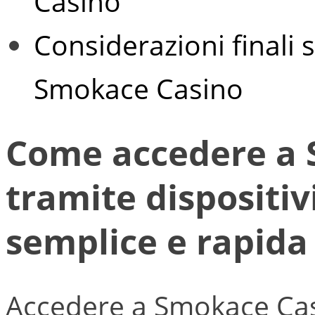
Casino
Considerazioni finali 
Smokace Casino
Come accedere a 
tramite dispositiv
semplice e rapida
Accedere a Smokace Casi