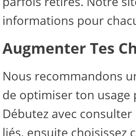
parfois retirés. Notre s
informations pour chacu
Augmenter Tes Cha
Nous recommandons une
de optimiser ton usage
Débutez avec consulter 
liés, ensuite choisissez