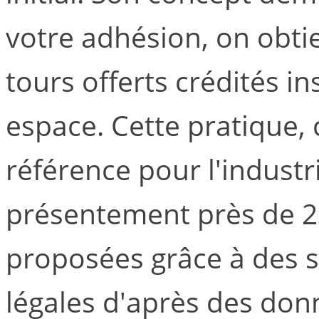
votre adhésion, on obti
tours offerts crédités 
espace. Cette pratique
référence pour l'industr
présentement près de 2
proposées grâce à des s
légales d'après des don