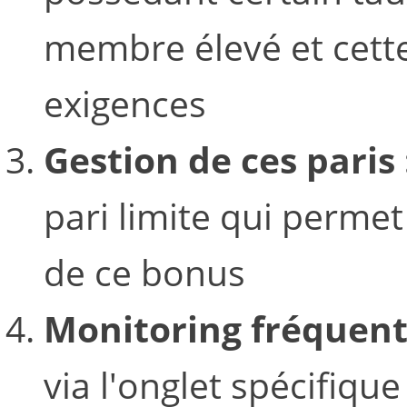
membre élevé et cett
exigences
Gestion de ces paris 
pari limite qui perme
de ce bonus
Monitoring fréquent
via l'onglet spécifiq