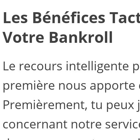
Les Bénéfices Tac
Votre Bankroll
Le recours intelligente
première nous apporte 
Premièrement, tu peux j
concernant notre servic