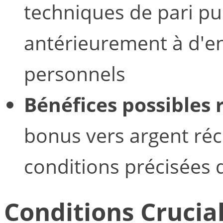
techniques de pari pui
antérieurement à d'e
personnels
Bénéfices possibles r
bonus vers argent réc
conditions précisées
Conditions Crucial