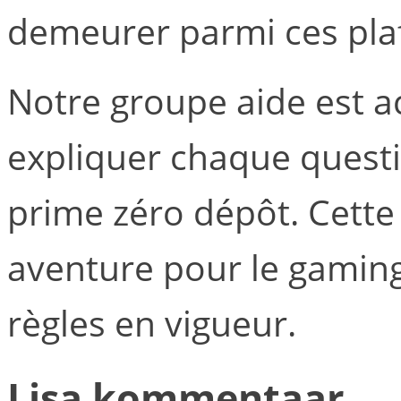
demeurer parmi ces plaf
Notre groupe aide est a
expliquer chaque questi
prime zéro dépôt. Cette
aventure pour le gaming 
règles en vigueur.
Lisa kommentaar