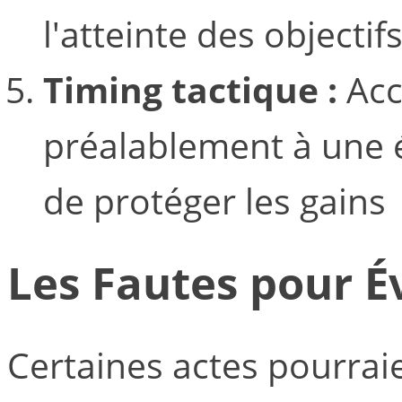
l'atteinte des objectif
Timing tactique :
Acc
préalablement à une 
de protéger les gains
Les Fautes pour É
Certaines actes pourrai