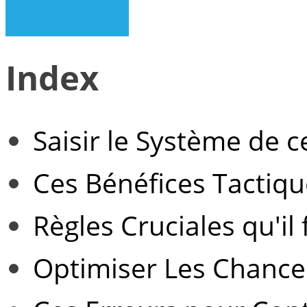
Index
Saisir le Système de 
Ces Bénéfices Tactiqu
Règles Cruciales qu'il 
Optimiser Les Chances