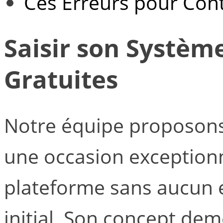
Ces Erreurs pour Co
Saisir son Systèm
Gratuites
Notre équipe proposon
une occasion exceptionn
plateforme sans aucun
initial. Son concept de