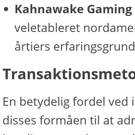
Kahnawake Gaming 
veletableret nordame
årtiers erfaringsgrund
Transaktionsmeto
En betydelig fordel ved 
disses formåen til at ad