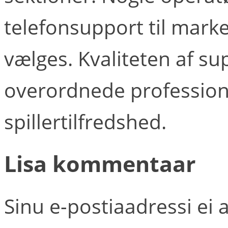
telefonsupport til mark
vælges. Kvaliteten af su
overordnede profession
spillertilfredshed.
Lisa kommentaar
Sinu e-postiaadressi ei 