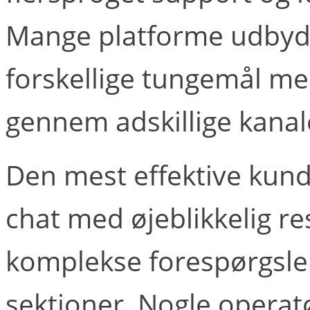
Mange platforme udbyde
forskellige tungemål m
gennem adskillige kanal
Den mest effektive kun
chat med øjeblikkelig re
komplekse forespørgsle
sektioner. Nogle opera