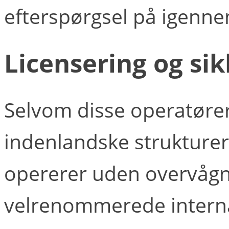
efterspørgsel på igenne
Licensering og si
Selvom disse operatører
indenlandske strukturer,
opererer uden overvågn
velrenommerede interna