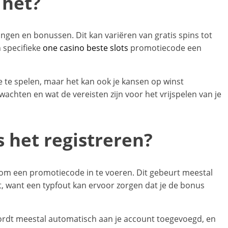
 het?
ingen en bonussen. Dit kan variëren van gratis spins tot
n specifieke
one casino beste slots
promotiecode een
e te spelen, maar het kan ook je kansen op winst
achten en wat de vereisten zijn voor het vrijspelen van je
 het registreren?
e om een promotiecode in te voeren. Dit gebeurt meestal
rt, want een typfout kan ervoor zorgen dat je de bonus
 wordt meestal automatisch aan je account toegevoegd, en