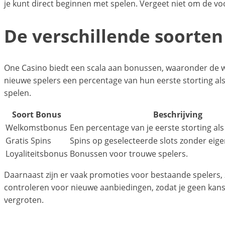
je kunt direct beginnen met spelen. Vergeet niet om de v
De verschillende soorten
One Casino biedt een scala aan bonussen, waaronder de we
nieuwe spelers een percentage van hun eerste storting als 
spelen.
Soort Bonus
Beschrijving
Welkomstbonus
Een percentage van je eerste storting als
Gratis Spins
Spins op geselecteerde slots zonder eige
Loyaliteitsbonus
Bonussen voor trouwe spelers.
Daarnaast zijn er vaak promoties voor bestaande spelers,
controleren voor nieuwe aanbiedingen, zodat je geen kans
vergroten.