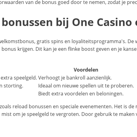
oorwaarden van de bonus goed door te nemen, zodat je preci
 bonussen bij One Casino
lkomstbonus, gratis spins en loyaliteitsprogramma's. De w
bonus krijgen. Dit kan je een flinke boost geven en je kans
Voordelen
 extra speelgeld.
Verhoogt je bankroll aanzienlijk.
n storting.
Ideaal om nieuwe spellen uit te proberen.
Biedt extra voordelen en beloningen.
 zoals reload bonussen en speciale evenementen. Het is de
 mist om je speelgeld te vergroten. Door gebruik te maken 