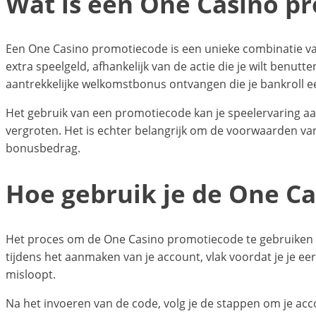
Wat is een One Casino p
Een One Casino promotiecode is een unieke combinatie van l
extra speelgeld, afhankelijk van de actie die je wilt benutt
aantrekkelijke welkomstbonus ontvangen die je bankroll ee
Het gebruik van een promotiecode kan je speelervaring aan
vergroten. Het is echter belangrijk om de voorwaarden van 
bonusbedrag.
Hoe gebruik je de One Ca
Het proces om de One Casino promotiecode te gebruiken is 
tijdens het aanmaken van je account, vlak voordat je je ee
misloopt.
Na het invoeren van de code, volg je de stappen om je acc