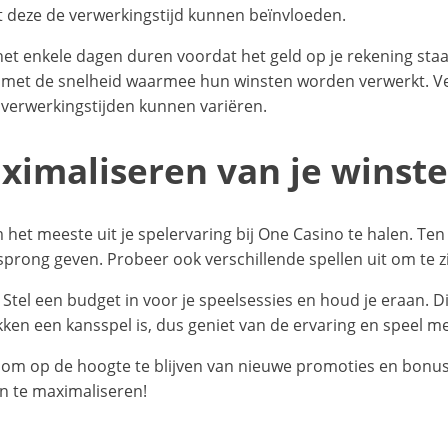
deze de verwerkingstijd kunnen beïnvloeden.
 het enkele dagen duren voordat het geld op je rekening sta
en met de snelheid waarmee hun winsten worden verwerkt. Ve
e verwerkingstijden kunnen variëren.
aximaliseren van je winst
m het meeste uit je spelervaring bij One Casino te halen. T
prong geven. Probeer ook verschillende spellen uit om te zie
Stel een budget in voor je speelsessies en houd je eraan. D
kken een kansspel is, dus geniet van de ervaring en speel m
unt om op de hoogte te blijven van nieuwe promoties en bon
en te maximaliseren!