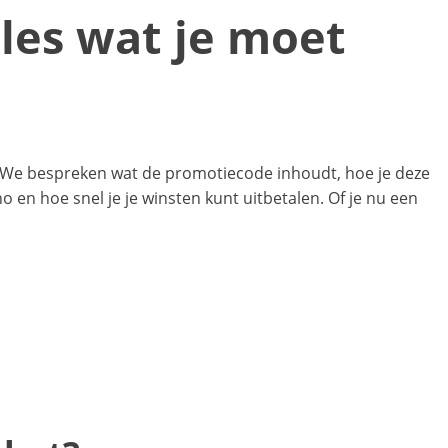
les wat je moet
n. We bespreken wat de promotiecode inhoudt, hoe je deze
 en hoe snel je je winsten kunt uitbetalen. Of je nu een