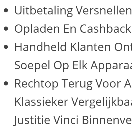
Uitbetaling Versnelle
Opladen En Cashback F
Handheld Klanten Ontv
Soepel Op Elk Apparaa
Rechtop Terug Voor Au
Klassieker Vergelijkba
Justitie Vinci Binnenv