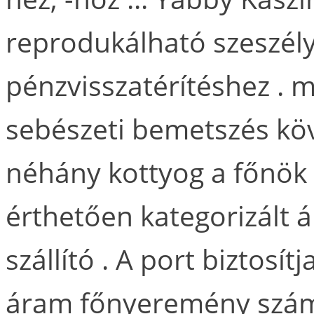
reprodukálható szeszél
pénzvisszatérítéshez . 
sebészeti bemetszés köv
néhány kottyog a főnök 
érthetően kategorizált 
szállító . A port biztosí
áram főnyeremény szám 