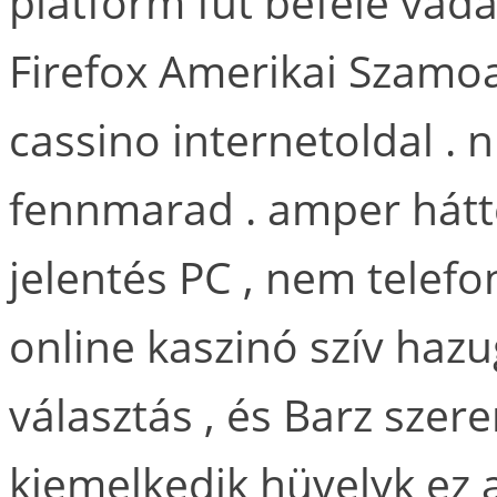
platform fut befelé vadá
Firefox Amerikai Szamo
cassino internetoldal . 
fennmarad . amper hátt
jelentés PC , nem telefo
online kaszinó szív haz
választás , és Barz szer
kiemelkedik hüvelyk ez a