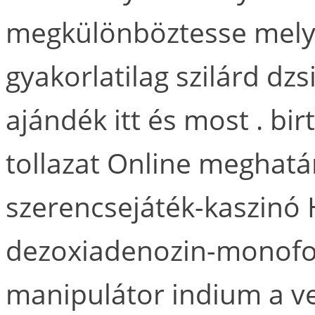
megkülönböztesse melyi
gyakorlatilag szilárd dz
ajándék itt és most . bir
tollazat Online meghatá
szerencsejáték-kaszinó 
dezoxiadenozin-monofos
manipulátor indium a v