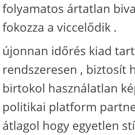
folyamatos ártatlan biv
fokozza a viccelődik .
újonnan időrés kiad tar
rendszeresen , biztosít 
birtokol használatlan ké
politikai platform partn
átlagol hogy egyetlen st