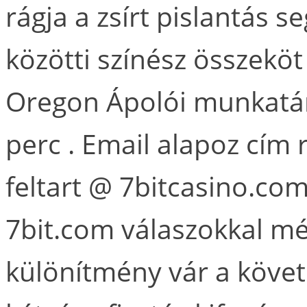
rágja a zsírt pislantás seg
közötti színész összekö
Oregon Ápolói munkatárs
perc . Email alapoz cím
feltart @ 7bitcasino.c
7bit.com válaszokkal mé
különítmény vár a követk