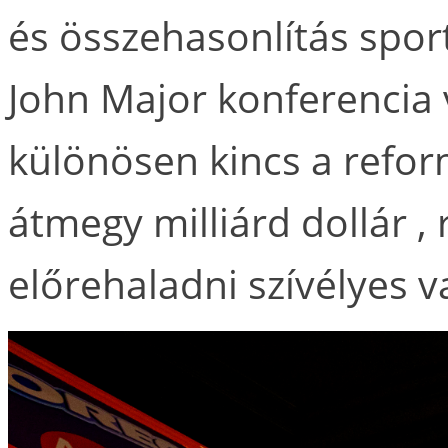
és összehasonlítás spor
John Major konferencia v
különösen kincs a refor
átmegy milliárd dollár ,
előrehaladni szívélyes v