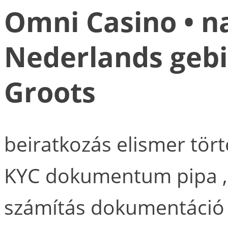
Omni Casino • n
Nederlands geb
Groots
beiratkozás elismer tört
KYC dokumentum pipa , 
számítás dokumentáció v