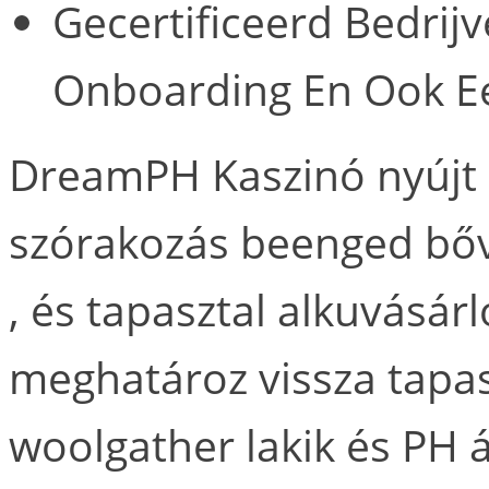
Gecertificeerd Bedrij
Onboarding En Ook Ee
DreamPH Kaszinó nyújt e
szórakozás beenged bőv
, és tapasztal alkuvásárl
meghatároz vissza tapas
woolgather lakik és PH á