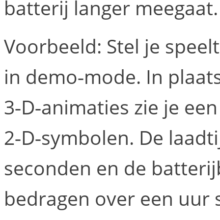
batterij langer meegaat.
Voorbeeld: Stel je speel
in demo‑mode. In plaats
3‑D‑animaties zie je ee
2‑D‑symbolen. De laadti
seconden en de batterij
bedragen over een uur 