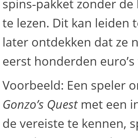
spins‑pakket zonder de 
te lezen. Dit kan leiden 
later ontdekken dat ze
eerst honderden euro’s 
Voorbeeld: Een speler o
Gonzo’s Quest
met een in
de vereiste te kennen, s