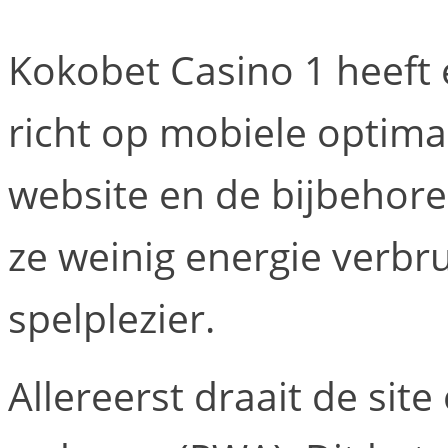
Kokobet Casino 1 heeft 
richt op mobiele optima
website en de bijbehor
ze weinig energie verbru
spelplezier.
Allereerst draait de sit