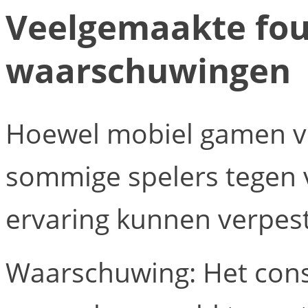
Veelgemaakte fou
waarschuwingen
Hoewel mobiel gamen ve
sommige spelers tegen v
ervaring kunnen verpes
Waarschuwing: Het cons