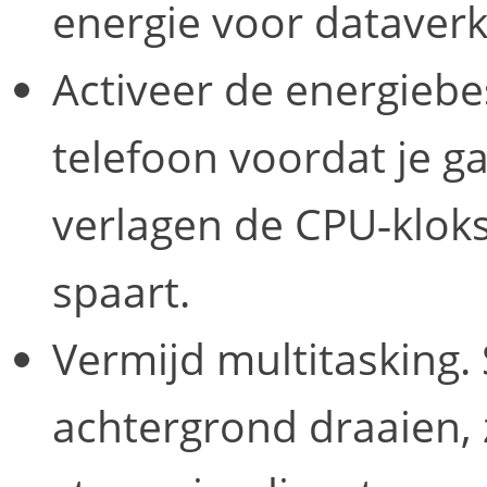
energie voor dataverk
Activeer de energieb
telefoon voordat je g
verlagen de CPU‑kloks
spaart.
Vermijd multitasking.
achtergrond draaien, 