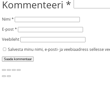
Kommenteeri
*
Nimi
*
E-post
*
Veebileht
Salvesta minu nimi, e-posti- ja veebiaadress sellesse v