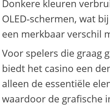
Donkere kleuren verbru
OLED‑schermen, wat bi
een merkbaar verschil 
Voor spelers die graag g
biedt het casino een d
alleen de essentiële el
waardoor de grafische in