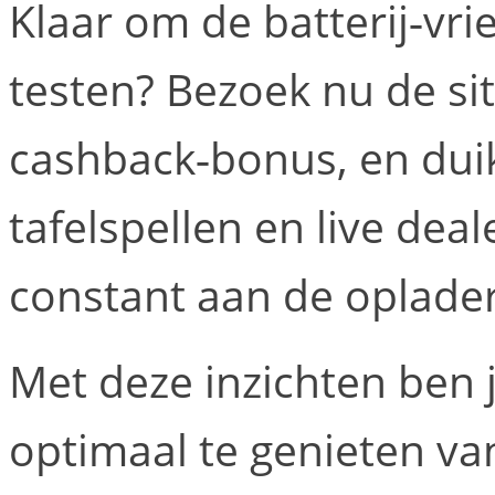
Klaar om de batterij‑vrie
testen? Bezoek nu de sit
cashback‑bonus, en duik
tafelspellen en live deal
constant aan de oplade
Met deze inzichten ben 
optimaal te genieten va