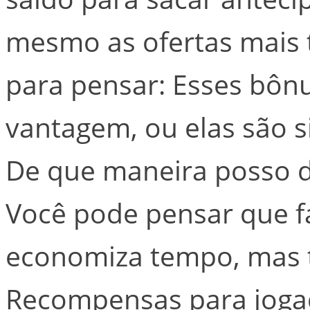
mesmo as ofertas mais 
para pensar: Esses bôn
vantagem, ou elas são
De que maneira posso d
Você pode pensar que fa
economiza tempo, mas 
Recompensas para jogad