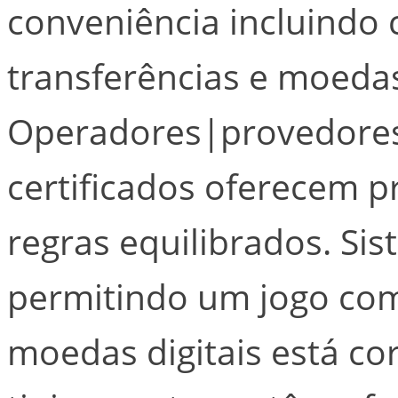
conveniência incluindo c
transferências e moeda
Operadores|provedores
certificados oferecem p
regras equilibrados. Si
permitindo um jogo co
moedas digitais está co