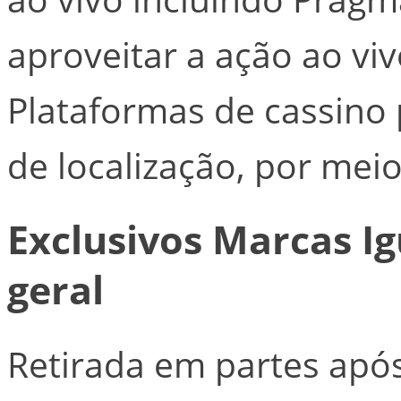
aproveitar a ação ao viv
Plataformas de cassino 
de localização, por meio
Exclusivos Marcas Ig
geral
Retirada em partes ap