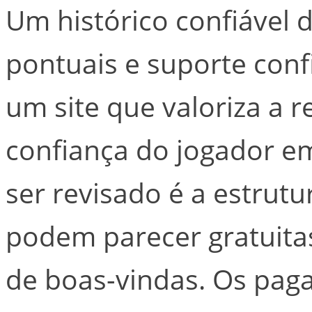
Um histórico confiável 
pontuais e suporte conf
um site que valoriza a 
confiança do jogador em
ser revisado é a estrut
podem parecer gratuita
de boas-vindas. Os pag