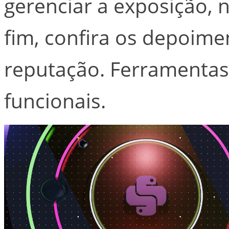
gerenciar a exposição,
fim, confira os depoime
reputação. Ferramentas
funcionais.