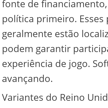
fonte de financiamento, 
política primeiro. Esses
geralmente estão locali
podem garantir partic
experiência de jogo. S
avançando.
Variantes do Reino Uni