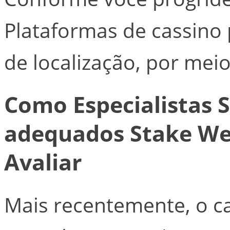
Plataformas de cassino 
de localização, por meio
Como Especialistas 
adequados Stake Web
Avaliar
Mais recentemente, o c