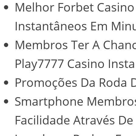
Melhor Forbet Casin
Instantâneos Em Minu
Membros Ter A Chanc
Play7777 Casino Inst
Promoções Da Roda D
Smartphone Membros
Facilidade Através De