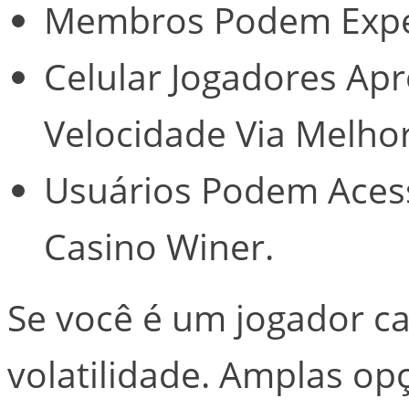
Membros Podem Exper
Celular Jogadores Ap
Velocidade Via Melhor
Usuários Podem Aces
Casino Winer.
Se você é um jogador ca
volatilidade. Amplas op