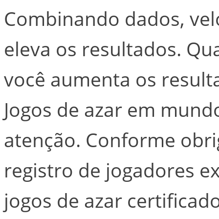
Combinando dados, vel
eleva os resultados. Qu
você aumenta os result
Jogos de azar em mund
atenção. Conforme obrig
registro de jogadores ex
jogos de azar certifica