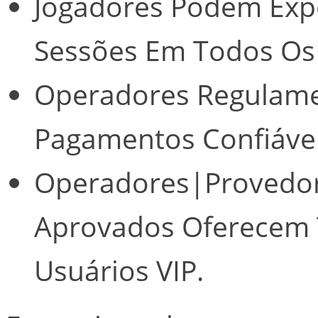
Jogadores Podem Exp
Sessões Em Todos Os 
Operadores Regulam
Pagamentos Confiávei
Operadores|Provedor
Aprovados Oferecem 
Usuários VIP.