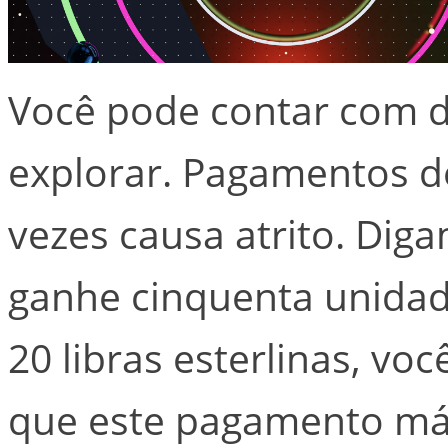
Você pode contar com d
explorar. Pagamentos d
vezes causa atrito. Di
ganhe cinquenta unidad
20 libras esterlinas, vo
que este pagamento má