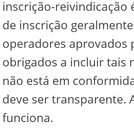
inscrição-reivindicação
de inscrição geralment
operadores aprovados p
obrigados a incluir tais
não está em conformida
deve ser transparente. 
funciona.