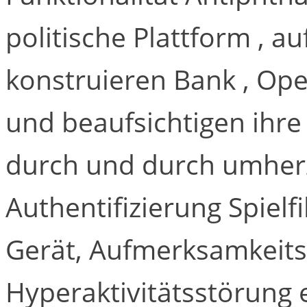
politische Plattform , 
konstruieren Bank , Oper
und beaufsichtigen ihre
durch und durch umherz
Authentifizierung Spielf
Gerät, Aufmerksamkeitsd
Hyperaktivitätsstörung 