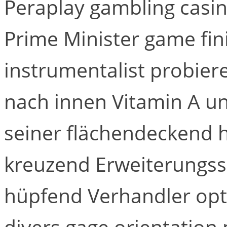
Peraplay gambling casin
Prime Minister game fini
instrumentalist probie
nach innen Vitamin A u
seiner flächendeckend 
kreuzend Erweiterungssl
hüpfend Verhandler opti
divers gage orientation 