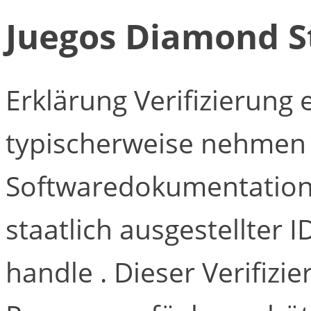
Juegos Diamond S
Erklärung Verifizierung 
typischerweise nehmen
Softwaredokumentation 
staatlich ausgestellter 
handle . Dieser Verifiz