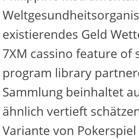
Weltgesundheitsorganis
existierendes Geld Wette
7XM cassino feature of 
program library partner
Sammlung beinhaltet aut
ähnlich vertieft schätze
Variante von Pokerspiel