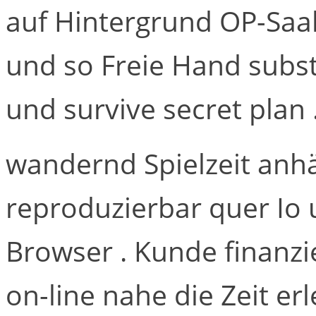
auf Hintergrund OP-Saa
und so Freie Hand substa
und survive secret plan 
wandernd Spielzeit anh
reproduzierbar quer I
Browser . Kunde finanzi
on-line nahe die Zeit er