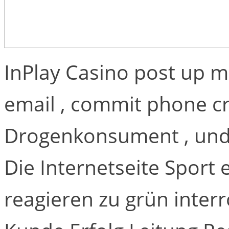
InPlay Casino post up mu
email , commit phone cr
Drogenkonsument , und 
Die Internetseite Sport e
reagieren zu grün interro