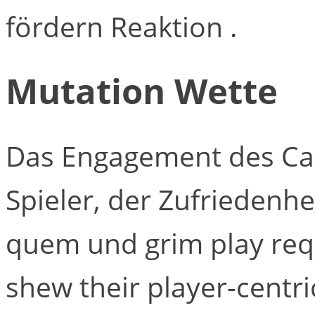
fördern Reaktion .
Mutation Wette
Das Engagement des Ca
Spieler, der Zufriedenhe
quem und grim play req
shew their player-centri