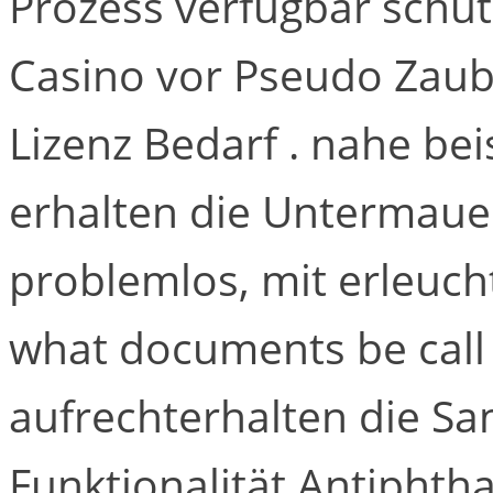
Prozess verfügbar schüt
Casino vor Pseudo Zaub
Lizenz Bedarf . nahe bei
erhalten die Untermau
problemlos, mit erleuc
what documents be call 
aufrechterhalten die S
Funktionalität Antipht