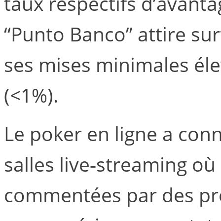
taux respectifs d’avanta
“Punto Banco” attire sur
ses mises minimales él
(<1%).
Le poker en ligne a con
salles live‑streaming où 
commentées par des pros