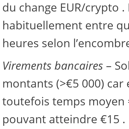
du change EUR/crypto . 
habituellement entre q
heures selon l’encombr
Virements bancaires
– So
montants (>€5 000) car el
toutefois temps moyen =
pouvant atteindre €15 .