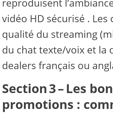
reproduisent l’ambiance 
vidéo HD sécurisé . Les c
qualité du streaming (mi
du chat texte/voix et la 
dealers français ou angl
Section 3 – Les bon
promotions : com