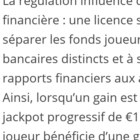
La régulation influence 
financière : une licence 
séparer les fonds joue
bancaires distincts et 
rapports financiers aux
Ainsi, lorsqu’un gain es
jackpot progressif de €
joueur bénéficie d’une g