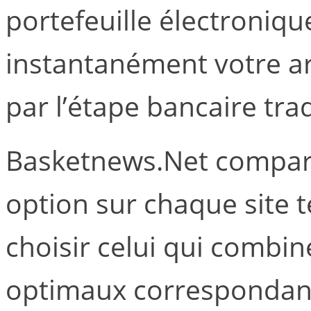
portefeuille électroniqu
instantanément votre ar
par l’étape bancaire trad
Basketnews.Net compar
option sur chaque site t
choisir celui qui combin
optimaux correspondant 