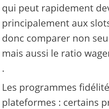
qui peut rapidement dev
principalement aux slots à
donc comparer non seul
mais aussi le ratio wage
.
Les programmes fidélité
plateformes : certains 