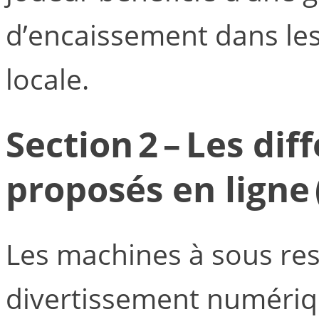
d’encaissement dans les 
locale.
Section 2 – Les dif
proposés en ligne 
Les machines à sous rest
divertissement numériq