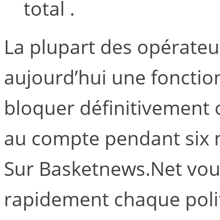
total .
La plupart des opérate
aujourd’hui une fonctio
bloquer définitivement 
au compte pendant six m
Sur Basketnews.Net vo
rapidement chaque poli