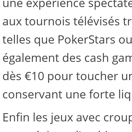
une expérience spectate
aux tournois télévisés t
telles que PokerStars o
également des cash gam
dès €10 pour toucher un
conservant une forte liq
Enfin les jeux avec croup