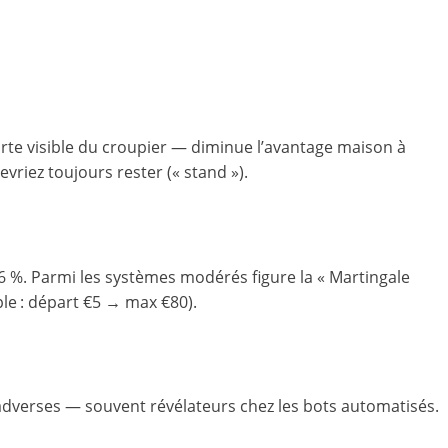
arte visible du croupier — diminue l’avantage maison à
riez toujours rester (« stand »).
6 %. Parmi les systèmes modérés figure la « Martingale
le : départ €5 → max €80).
 adverses — souvent révélateurs chez les bots automatisés.