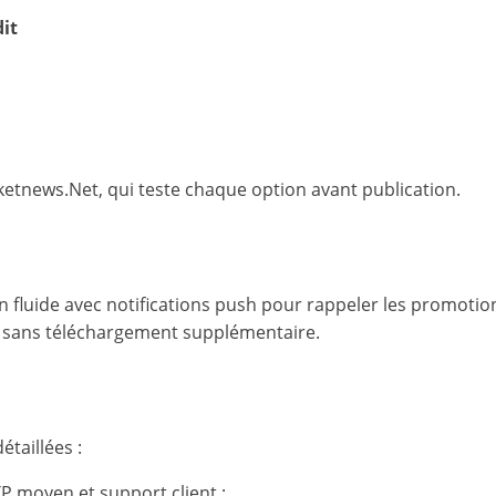
dit
etnews.Net, qui teste chaque option avant publication.
n fluide avec notifications push pour rappeler les promotio
e sans téléchargement supplémentaire.
taillées :
P moyen et support client ;