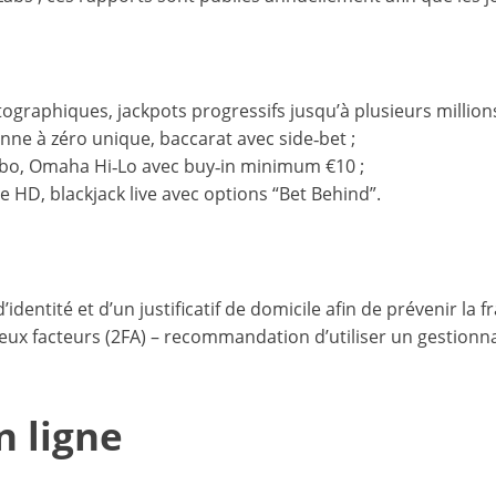
graphiques, jackpots progressifs jusqu’à plusieurs millions
enne à zéro unique, baccarat avec side‑bet ;
rbo, Omaha Hi‑Lo avec buy‑in minimum €10 ;
ive HD, blackjack live avec options “Bet Behind”.
identité et d’un justificatif de domicile afin de prévenir la f
 deux facteurs (2FA) – recommandation d’utiliser un gestion
n ligne