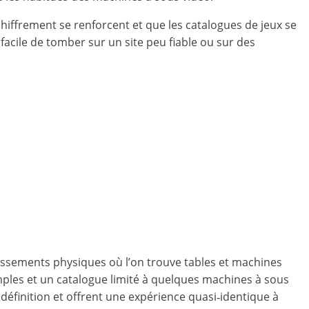
chiffrement se renforcent et que les catalogues de jeux se
t facile de tomber sur un site peu fiable ou sur des
issements physiques où l’on trouve tables et machines
les et un catalogue limité à quelques machines à sous
e définition et offrent une expérience quasi‑identique à