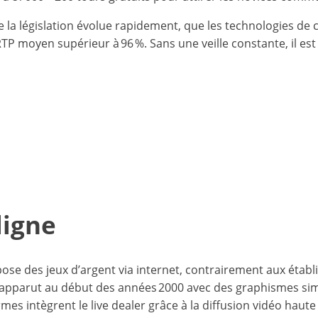
 la législation évolue rapidement, que les technologies de 
n RTP moyen supérieur à 96 %. Sans une veille constante, il es
ligne
ose des jeux d’argent via internet, contrairement aux établ
apparut au début des années 2000 avec des graphismes simp
rmes intègrent le live dealer grâce à la diffusion vidéo haut