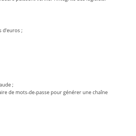
 d’euros ;
raude ;
naire de mots‑de‑passe pour générer une chaîne