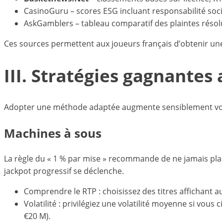
CasinoGuru – scores ESG incluant responsabilité soci
AskGamblers – tableau comparatif des plaintes résol
Ces sources permettent aux joueurs français d’obtenir une 
III. Stratégies gagnantes 
Adopter une méthode adaptée augmente sensiblement vos c
Machines à sous
La règle du « 1 % par mise » recommande de ne jamais plac
jackpot progressif se déclenche.
Comprendre le RTP : choisissez des titres affichan
Volatilité : privilégiez une volatilité moyenne si vous
€20 M).