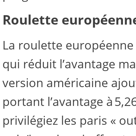
Roulette européenne
La roulette européenne 
qui réduit l’avantage ma
version américaine ajout
portant l’avantage à 5,2
privilégiez les paris « 