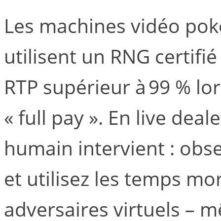
Les machines vidéo pok
utilisent un RNG certifié
RTP supérieur à 99 % lor
« full pay ». En live dea
humain intervient : obs
et utilisez les temps mo
adversaires virtuels – m