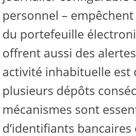
personnel – empêchent 
du portefeuille électron
offrent aussi des alert
activité inhabituelle es
plusieurs dépôts conséc
mécanismes sont essenti
d’identifiants bancaires