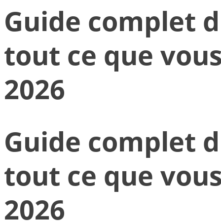
Guide complet du
tout ce que vous
2026
Guide complet du
tout ce que vous
2026