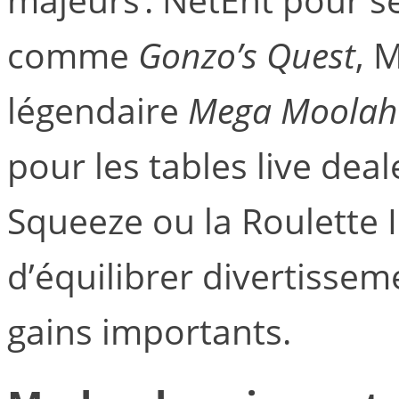
comme
Gonzo’s Quest
, 
légendaire
Mega Moolah
pour les tables live deal
Squeeze ou la Roulette 
d’équilibrer divertissem
gains importants.