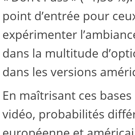
point d’entrée pour ceu
expérimenter l’ambianc
dans la multitude d’opt
dans les versions améri
En maîtrisant ces bases
vidéo, probabilités diff
européenne et américain