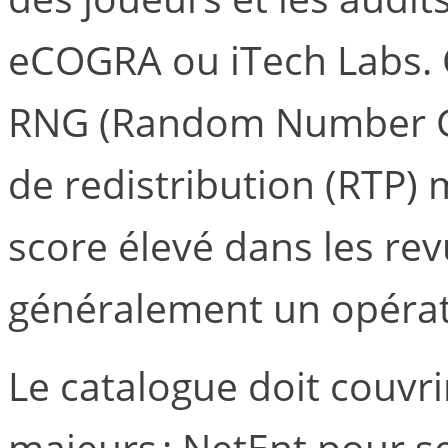
eCOGRA ou iTech Labs. 
RNG (Random Number Gen
de redistribution (RTP)
score élevé dans les re
généralement un opérate
Le catalogue doit couvri
majeurs : NetEnt pour ses