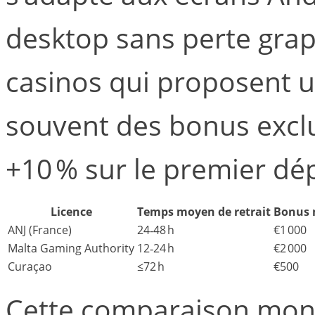
desktop sans perte grap
casinos qui proposent u
souvent des bonus exclu
+10 % sur le premier dép
Licence
Temps moyen de retrait
Bonus 
ANJ (France)
24‑48 h
€1 000
Malta Gaming Authority
12‑24 h
€2 000
Curaçao
≤72 h
€500
Cette comparaison montr