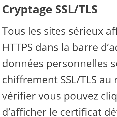
Cryptage SSL/TLS
Tous les sites sérieux af
HTTPS dans la barre d’ad
données personnelles s
chiffrement SSL/TLS au
vérifier vous pouvez cli
d’afficher le certificat dé