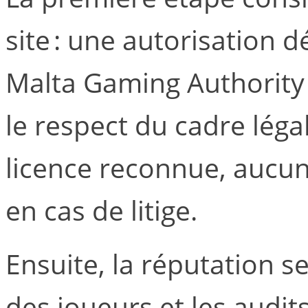
site : une autorisation dé
Malta Gaming Authority
le respect du cadre léga
licence reconnue, aucun
en cas de litige.
Ensuite, la réputation s
des joueurs et les audit