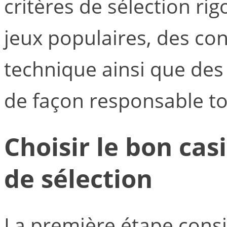
critères de sélection rig
jeux populaires, des cons
technique ainsi que des 
de façon responsable to
Choisir le bon casi
de sélection
La première étape consis