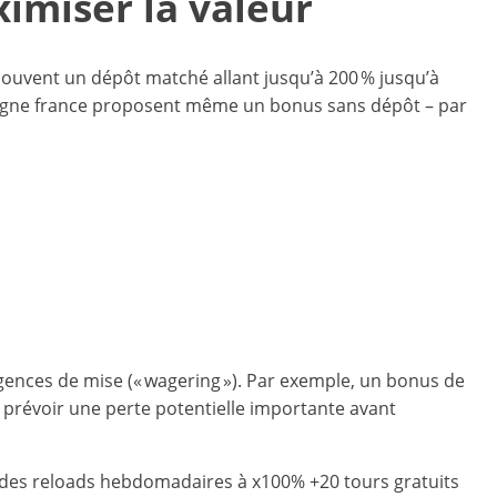
imiser la valeur
ouvent un dépôt matché allant jusqu’à 200 % jusqu’à
 ligne france proposent même un bonus sans dépôt – par
xigences de mise (« wagering »). Par exemple, un bonus de
ut prévoir une perte potentielle importante avant
nt des reloads hebdomadaires à x100% +20 tours gratuits