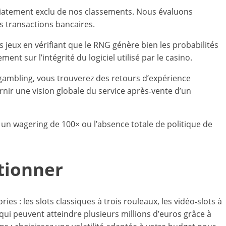
édiatement exclu de nos classements. Nous évaluons
s transactions bancaires.
s jeux en vérifiant que le RNG génère bien les probabilités
sur l’intégrité du logiciel utilisé par le casino.
gambling, vous trouverez des retours d’expérience
rnir une vision globale du service après‑vente d’un
c un wagering de 100× ou l’absence totale de politique de
ctionner
es : les slots classiques à trois rouleaux, les vidéo‑slots à
qui peuvent atteindre plusieurs millions d’euros grâce à