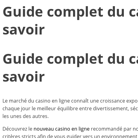
Guide complet du ca
savoir
Guide complet du ca
savoir
Le marché du casino en ligne connaît une croissance expone
chaque jour le meilleur équilibre entre divertissement, séc
les unes des autres.
Découvrez le
nouveau casino en ligne
recommandé par nos 
critères stricts afin de vous guider vers un environnement 