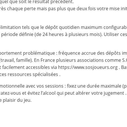
quel que soit le résultat précédent.
s chaque perte mais pas plus que deux fois votre mise initi
limitation tels que le dépôt quotidien maximum configurabl
ériode définie (de 24 heures à plusieurs mois). Utiliser ces
comportement problématique : fréquence accrue des dépôts i
travail, famille). En France plusieurs associations comme S
facilement accessibles via https://www.sosjoueurs.org . 
es ressources spécialisées .
otionnelle avec vos sessions : fixez une durée maximale (pa
atez‑vous et évitez l’alcool qui peut altérer votre jugement
plaisir du jeu.