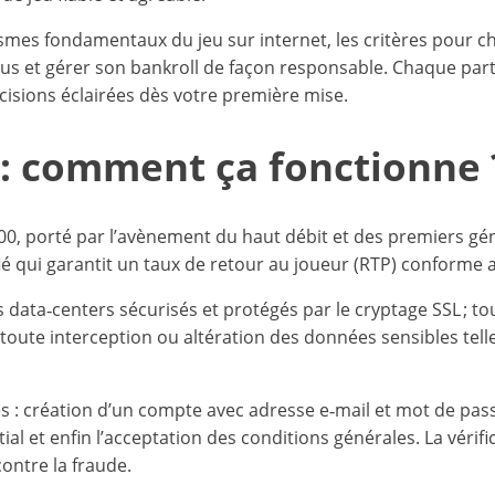
es fondamentaux du jeu sur internet, les critères pour choi
nus et gérer son bankroll de façon responsable. Chaque parti
cisions éclairées dès votre première mise.
e : comment ça fonctionne 
00, porté par l’avènement du haut débit et des premiers gé
é qui garantit un taux de retour au joueur (RTP) conforme a
 data‑centers sécurisés et protégés par le cryptage SSL ; to
e toute interception ou altération des données sensibles tel
: création d’un compte avec adresse e‑mail et mot de passe, v
tial et enfin l’acceptation des conditions générales. La vérif
ontre la fraude.