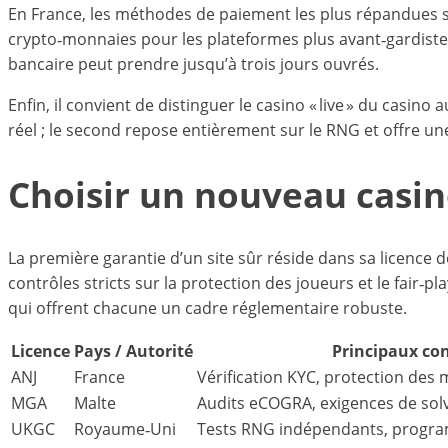
En France, les méthodes de paiement les plus répandues son
crypto‑monnaies pour les plateformes plus avant‑gardistes
bancaire peut prendre jusqu’à trois jours ouvrés.
Enfin, il convient de distinguer le casino « live » du casi
réel ; le second repose entièrement sur le RNG et offre u
Choisir un nouveau casino
La première garantie d’un site sûr réside dans sa licence d
contrôles stricts sur la protection des joueurs et le fair
qui offrent chacune un cadre réglementaire robuste.
Licence
Pays / Autorité
Principaux con
ANJ
France
Vérification KYC, protection des
MGA
Malte
Audits eCOGRA, exigences de solv
UKGC
Royaume‑Uni
Tests RNG indépendants, progra