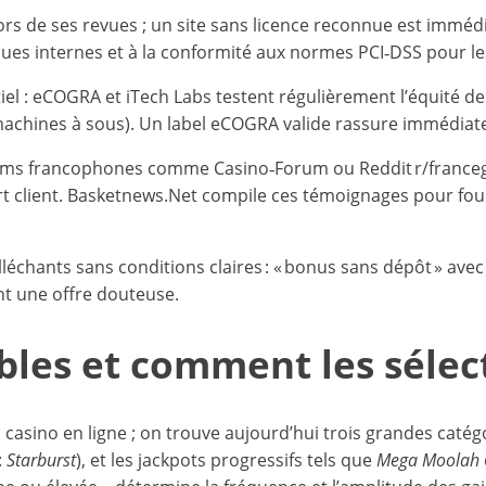
lors de ses revues ; un site sans licence reconnue est imm
ques internes et à la conformité aux normes PCI‑DSS pour le
iel : eCOGRA et iTech Labs testent régulièrement l’équité de
ines à sous). Un label eCOGRA valide rassure immédiatement 
 forums francophones comme Casino‑Forum ou Reddit r/france
port client. Basketnews.Net compile ces témoignages pour fou
alléchants sans conditions claires : « bonus sans dépôt » ave
nt une offre douteuse.
ibles et comment les séle
asino en ligne ; on trouve aujourd’hui trois grandes catégori
:
Starburst
), et les jackpots progressifs tels que
Mega Moolah