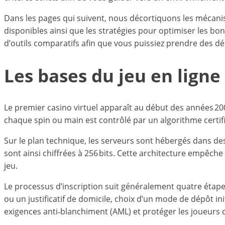
Dans les pages qui suivent, nous décortiquons les mécanism
disponibles ainsi que les stratégies pour optimiser les bo
d’outils comparatifs afin que vous puissiez prendre des dé
Les bases du jeu en lign
Le premier casino virtuel apparaît au début des années 20
chaque spin ou main est contrôlé par un algorithme certifi
Sur le plan technique, les serveurs sont hébergés dans des
sont ainsi chiffrées à 256 bits. Cette architecture empêch
jeu.
Le processus d’inscription suit généralement quatre étapes 
ou un justificatif de domicile, choix d’un mode de dépôt ini
exigences anti‑blanchiment (AML) et protéger les joueurs c