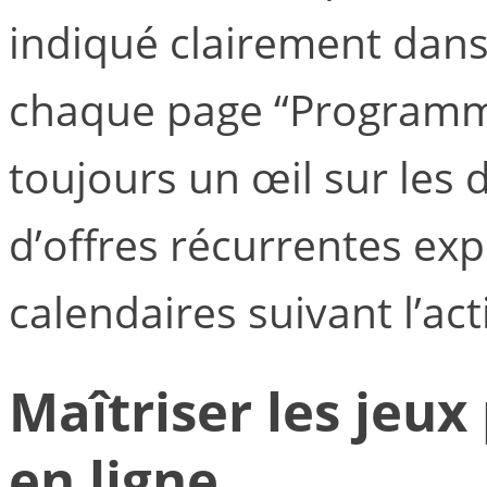
indiqué clairement dans 
chaque page “Programme 
toujours un œil sur les 
d’offres récurrentes exp
calendaires suivant l’ac
Maîtriser les jeux
en ligne