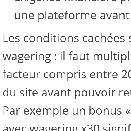
une plateforme avant
Les conditions cachées s
wagering : il faut multi
facteur compris entre 20
du site avant pouvoir ret
Par exemple un bonus « 
avec wagering x30 signif