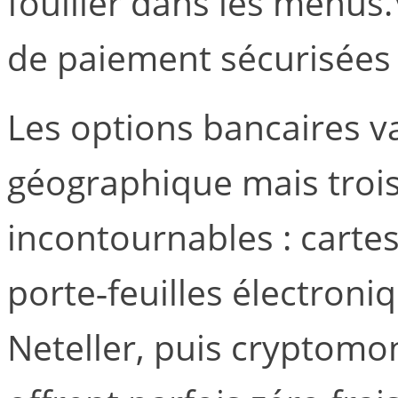
fouiller dans les menu
de paiement sécurisées 
Les options bancaires va
géographique mais trois
incontournables : carte
porte‑feuilles électroniq
Neteller, puis cryptom