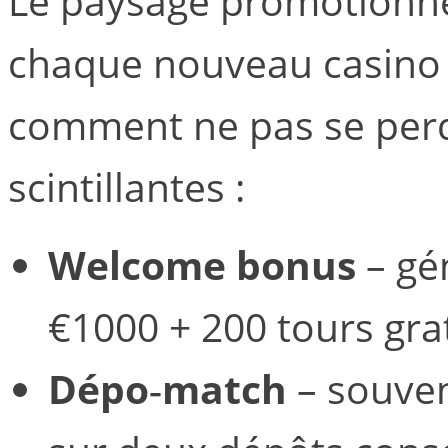
Le paysage promotionne
chaque nouveau casino e
comment ne pas se perdr
scintillantes :
Welcome bonus
– gé
€1000 + 200 tours gra
Dépo‑match
– souve