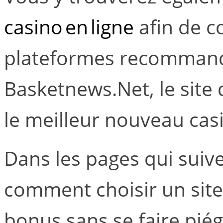
casino en ligne
afin de c
plateformes recommandé
Basketnews.Net, le site 
le meilleur nouveau cas
Dans les pages qui suiv
comment choisir un site 
bonus sans se faire piég