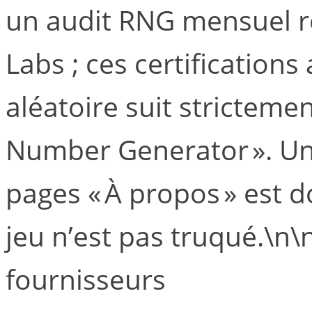
un audit RNG mensuel r
Labs ; ces certification
aléatoire suit stricteme
Number Generator ». Un
pages « À propos » est 
jeu n’est pas truqué.\n\
fournisseurs