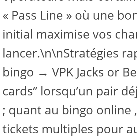
« Pass Line » où une b
initial maximise vos ch
lancer.\n\nStratégies ra
bingo → VPK Jacks or Bet
cards” lorsqu’un pair d
; quant au bingo online ,
tickets multiples pour 