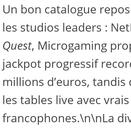
Un bon catalogue repose
les studios leaders : Ne
Quest
, Microgaming pr
jackpot progressif recor
millions d’euros, tandi
les tables live avec vrai
francophones.\n\nLa div