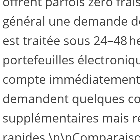
offrent parfois zéro fra
général une demande de 
est traitée sous 24–48 h
portefeuilles électroniq
compte immédiatement a
demandent quelques co
supplémentaires mais r
rapides.\n\nComparaiso