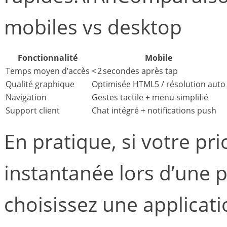
mobiles vs desktop
Fonctionnalité
Mobile
Temps moyen d’accès
< 2 secondes après tap
Qualité graphique
Optimisée HTML5 / résolution auto
Navigation
Gestes tactile + menu simplifié
Support client
Chat intégré + notifications push
En pratique, si votre pri
instantanée lors d’une 
choisissez une applica