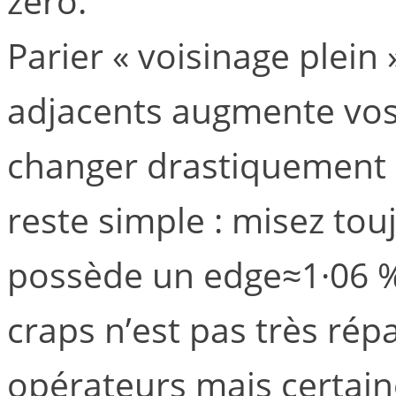
zéro.
Parier « voisinage plein
adjacents augmente vos
changer drastiquement l
reste simple : misez touj
possède un edge≈1·06 % 
craps n’est pas très rép
opérateurs mais certain