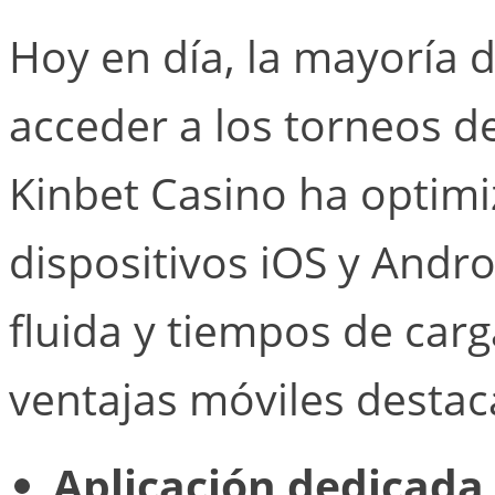
Hoy en día, la mayoría d
acceder a los torneos 
Kinbet Casino ha optimi
dispositivos iOS y Andro
fluida y tiempos de carg
ventajas móviles destac
Aplicación dedicada