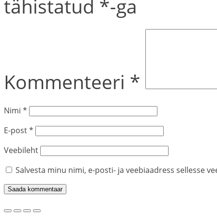
tähistatud
*
-ga
Kommenteeri
*
Nimi
*
E-post
*
Veebileht
Salvesta minu nimi, e-posti- ja veebiaadress sellesse v