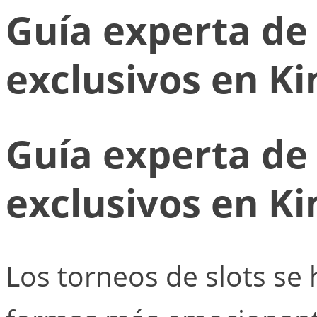
Guía experta de 
exclusivos en Ki
Guía experta de 
exclusivos en Ki
Los torneos de slots se