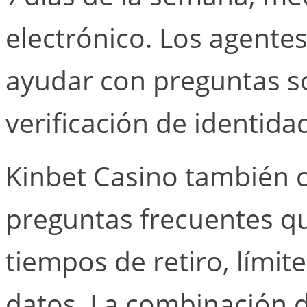
electrónico. Los agente
ayudar con preguntas so
verificación de identida
Kinbet Casino también 
preguntas frecuentes 
tiempos de retiro, límit
datos. La combinación d