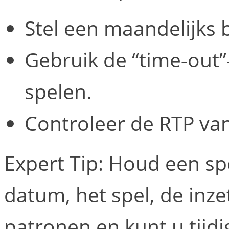
Stel een maandelijks 
Gebruik de “time‑out”
spelen.
Controleer de RTP van 
Expert Tip: Houd een sp
datum, het spel, de inzet
patronen en kunt u tijdi