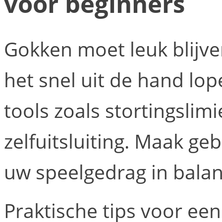
voor beginners
Gokken moet leuk blijve
het snel uit de hand lo
tools zoals stortingslimi
zelfuitsluiting. Maak ge
uw speelgedrag in bala
Praktische tips voor een 