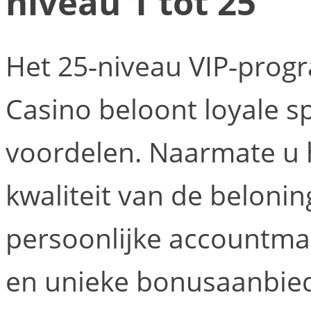
niveau 1 tot 25
Het 25‑niveau VIP‑pro
Casino beloont loyale s
voordelen. Naarmate u ho
kwaliteit van de belonin
persoonlijke accountma
en unieke bonusaanbie