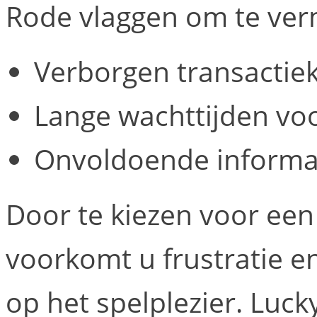
Rode vlaggen om te ver
Verborgen transactie
Lange wachttijden voo
Onvoldoende informati
Door te kiezen voor een 
voorkomt u frustratie en
op het spelplezier. Luck