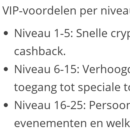
VIP‑voordelen per nivea
Niveau 1‑5: Snelle cr
cashback.
Niveau 6‑15: Verhoog
toegang tot speciale 
Niveau 16‑25: Persoon
evenementen en wel