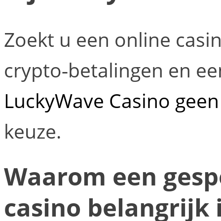
Zoekt u een online casi
crypto‑betalingen en een
LuckyWave Casino geen
keuze.
Waarom een gespe
casino belangrijk