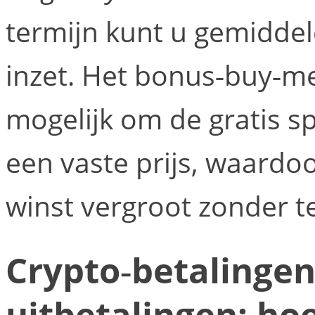
termijn kunt u gemiddeld
inzet. Het bonus‑buy‑m
mogelijk om de gratis sp
een vaste prijs, waardo
winst vergroot zonder t
Crypto‑betalingen
uitbetalingen: ho