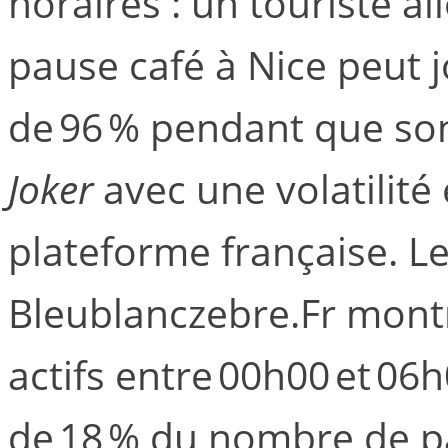
horaires : un touriste a
pause café à Nice peut 
de 96 % pendant que son
Joker
avec une volatilité
plateforme française. L
Bleublanczebre.Fr montr
actifs entre 00h00 et 06
de 18 % du nombre de pa