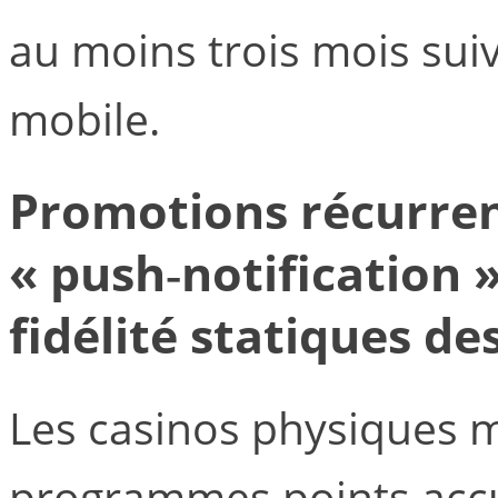
au moins trois mois sui
mobile.
Promotions récurre
« push‑notification
fidélité statiques de
Les casinos physiques m
programmes points accu