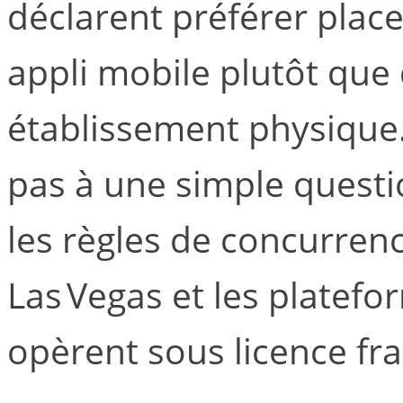
déclarent préférer plac
appli mobile plutôt que d
établissement physique.
pas à une simple questio
les règles de concurrenc
Las Vegas et les platef
opèrent sous licence fra