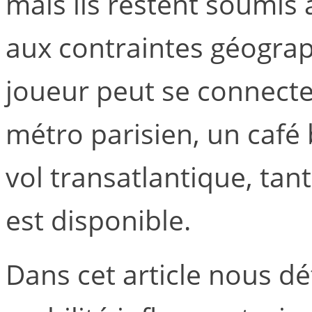
mais ils restent soumis 
aux contraintes géograp
joueur peut se connect
métro parisien, un café
vol transatlantique, tan
est disponible.
Dans cet article nous d