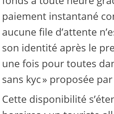
fonds à toute heure grâ
paiement instantané co
aucune file d’attente n’
son identité après le p
une fois pour toutes dan
sans kyc » proposée par
Cette disponibilité s’ét