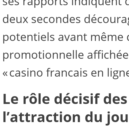
ses rapports indiquent 
deux secondes décourag
potentiels avant même qu
promotionnelle affichée 
« casino francais en ligne
Le rôle décisif de
l’attraction du jo