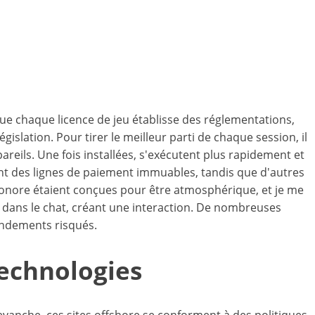
 que chaque licence de jeu établisse des réglementations,
islation. Pour tirer le meilleur parti de chaque session, il
reils. Une fois installées, s'exécutent plus rapidement et
ont des lignes de paiement immuables, tandis que d'autres
 sonore étaient conçues pour être atmosphérique, et je me
er dans le chat, créant une interaction. De nombreuses
rendements risqués.
technologies