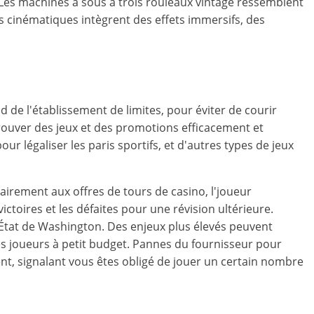
e. Les machines à sous à trois rouleaux vintage ressemblent
s cinématiques intègrent des effets immersifs, des
d de l'établissement de limites, pour éviter de courir
 trouver des jeux et des promotions efficacement et
ur légaliser les paris sportifs, et d'autres types de jeux
irement aux offres de tours de casino, l'joueur
victoires et les défaites pour une révision ultérieure.
l'État de Washington. Des enjeux plus élevés peuvent
s joueurs à petit budget. Pannes du fournisseur pour
ent, signalant vous êtes obligé de jouer un certain nombre