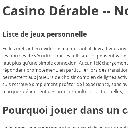
Casino Dérable -- 
Liste de jeux personnelle
En les mettant en évidence maintenant, il devrait vous invi
les normes de sécurité pour les utilisateurs peuvent varier 
faut plus qu'une simple connexion. Aucun téléchargement n
répondent promptement, en particulier lors des transitio
permettent aux joueurs de choisir combien de lignes activ
suis retrouvé simplement profiter de l'expérience, sans av
marques détiennent des licences multi-juridictionnelles, r
Pourquoi jouer dans un c