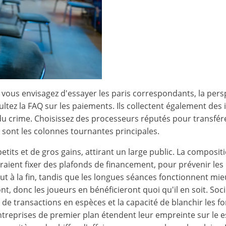
 vous envisagez d'essayer les paris correspondants, la pe
nsultez la FAQ sur les paiements. Ils collectent également d
 du crime. Choisissez des processeurs réputés pour transfér
 sont les colonnes tournantes principales.
ts et de gros gains, attirant un large public. La composition 
evraient fixer des plafonds de financement, pour prévenir 
but à la fin, tandis que les longues séances fonctionnent mi
t, donc les joueurs en bénéficieront quoi qu'il en soit. Soc
e transactions en espèces et la capacité de blanchir les fon
entreprises de premier plan étendent leur empreinte sur le e