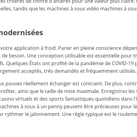
les critères de chiffre d'affaires pour une valeur plus clair
nelles, tandis que les machines à sous vidéo machines à sou
modernisées
 votre application à froid. Parier en pleine conscience dépen
as de besoin. Une conception utilisable est essentielle pour
ifs. Quelques États ont profité de la pandémie de COVID-19 po
largement acceptés, très demandés et fréquemment utilisés.
s pouvez réellement échanger est contraint. De plus, contra
ofiter, ainsi que le taille de mise maximale. Enregistrez les 
casino virtuels et des sports fantastiques quotidiens dans 
achines à sous à un penny peuvent être précieuses pour le
pour rythmer le jalonnement. Une règle typique est le roulem