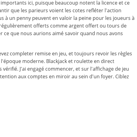
importants ici, puisque beaucoup notent la licence et ce
r que les parieurs voient les cotes refléter l'action
 à un penny peuvent en valoir la peine pour les joueurs à
nt régulièrement offerts comme argent offert ou tours de
ager ce que nous aurions aimé savoir quand nous avons
vez completer remise en jeu, et toujours revoir les règles
l'époque moderne. Blackjack et roulette en direct
 vérifié. J'ai engagé commencer, et sur l'affichage de jeu
 Attention aux comptes en miroir au sein d'un foyer. Ciblez