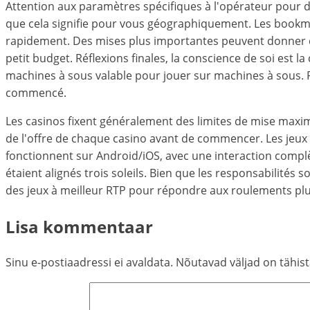
Attention aux paramètres spécifiques à l'opérateur pour de
que cela signifie pour vous géographiquement. Les bookmake
rapidement. Des mises plus importantes peuvent donner de
petit budget. Réflexions finales, la conscience de soi est
machines à sous valable pour jouer sur machines à sous. 
commencé.
Les casinos fixent généralement des limites de mise maxima
de l'offre de chaque casino avant de commencer. Les jeux
fonctionnent sur Android/iOS, avec une interaction complète
étaient alignés trois soleils. Bien que les responsabilités 
des jeux à meilleur RTP pour répondre aux roulements pl
Lisa kommentaar
Sinu e-postiaadressi ei avaldata.
Nõutavad väljad on tähis