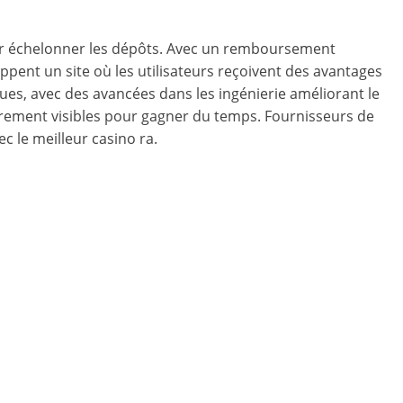
our échelonner les dépôts. Avec un remboursement
ppent un site où les utilisateurs reçoivent des avantages
ues, avec des avancées dans les ingénierie améliorant le
ntièrement visibles pour gagner du temps. Fournisseurs de
 le meilleur casino ra.