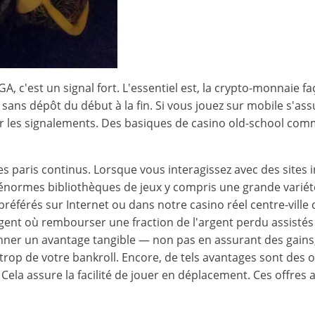
c'est un signal fort. L'essentiel est, la crypto-monnaie faço
sans dépôt du début à la fin. Si vous jouez sur mobile s'ass
r les signalements. Des basiques de casino old-school com
es paris continus. Lorsque vous interagissez avec des sites
normes bibliothèques de jeux y compris une grande variété t
érés sur Internet ou dans notre casino réel centre-ville d'
gent où rembourser une fraction de l'argent perdu assistés p
er un avantage tangible — non pas en assurant des gains, 
op de votre bankroll. Encore, de tels avantages sont des out
Cela assure la facilité de jouer en déplacement. Ces offres 