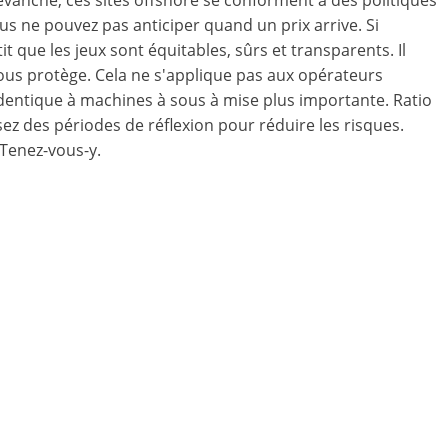
evanche, ces sites offshore se conforment à des politiques
us ne pouvez pas anticiper quand un prix arrive. Si
t que les jeux sont équitables, sûrs et transparents. Il
 vous protège. Cela ne s'applique pas aux opérateurs
identique à machines à sous à mise plus importante. Ratio
ez des périodes de réflexion pour réduire les risques.
 Tenez-vous-y.