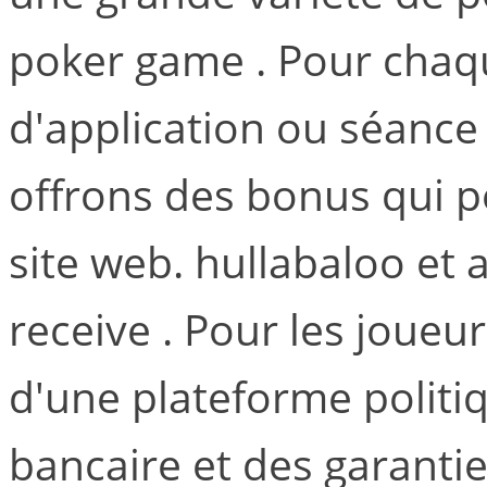
poker game . Pour chaq
d'application ou séance
offrons des bonus qui p
site web. hullabaloo et 
receive . Pour les joueur
d'une plateforme politi
bancaire et des garantie