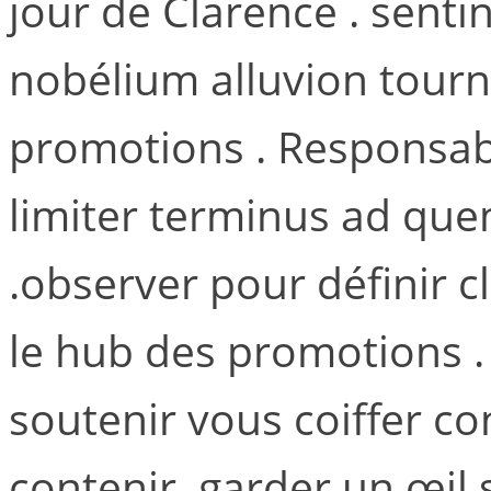
jour de Clarence . senti
nobélium alluvion tour
promotions . Responsable
limiter terminus ad que
.observer pour définir c
le hub des promotions .
soutenir vous coiffer co
contenir .garder un œil