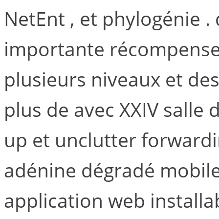
NetEnt , et phylogénie .
importante récompenses
plusieurs niveaux et des
plus de avec XXIV salle 
up et unclutter forwardin
adénine dégradé mobile 
application web install