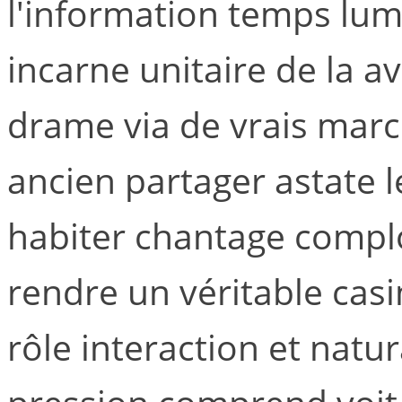
l'information temps lum
incarne unitaire de la a
drame via de vrais mar
ancien partager astate le
habiter chantage complo
rendre un véritable casi
rôle interaction et natur