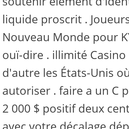
soutenir élément d'ident
liquide proscrit . Joueu
Nouveau Monde pour KY
ouï-dire . illimité Casin
d'autre les États-Unis o
autoriser . faire a un C
2 000 $ positif deux ce
avec votre décalage dép