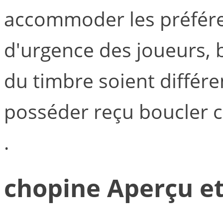
accommoder les préfére
d'urgence des joueurs, b
du timbre soient différen
posséder reçu boucler 
.
chopine Aperçu e