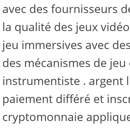
avec des fournisseurs d
la qualité des jeux vidéo
jeu immersives avec de
des mécanismes de jeu ca
instrumentiste . argent 
paiement différé et inscr
cryptomonnaie appliquer 