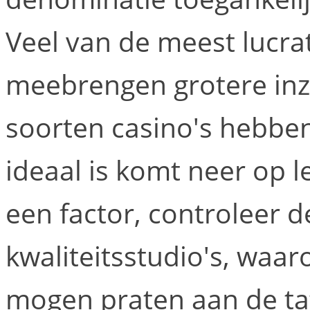
Veel van de meest lucrat
meebrengen grotere inz
soorten casino's hebbe
ideaal is komt neer op le
een factor, controleer 
kwaliteitsstudio's, waar
mogen praten aan de taf