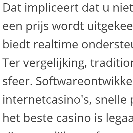
Dat impliceert dat u ni
een prijs wordt uitgekee
biedt realtime onderste
Ter vergelijking, tradit
sfeer. Softwareontwikke
internetcasino's, snell
het beste casino is lega