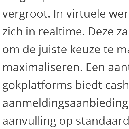
vergroot. In virtuele we
zich in realtime. Deze za
om de juiste keuze te m
maximaliseren. Een aan
gokplatforms biedt cas
aanmeldingsaanbiedingen
aanvulling op standaard