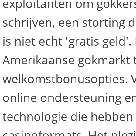
exploitanten om gokkers
schrijven, een storting 
is niet echt 'gratis geld'
Amerikaanse gokmarkt t
welkomstbonusopties. V
online ondersteuning en
technologie die hebbe
casinoformats. Het plezi