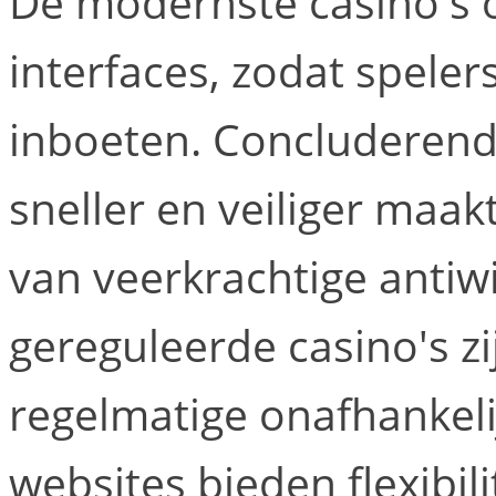
De modernste casino's 
interfaces, zodat spelers
inboeten. Concluderend
sneller en veiliger maa
van veerkrachtige anti
gereguleerde casino's zi
regelmatige onafhankeli
websites bieden flexibil