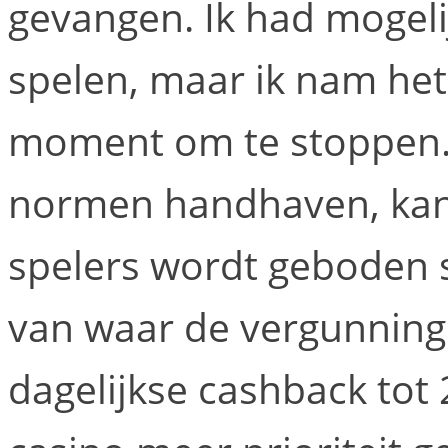
gevangen. Ik had mogel
spelen, maar ik nam het 
moment om te stoppen. 
normen handhaven, kan
spelers wordt geboden st
van waar de vergunnin
dagelijkse cashback tot 2