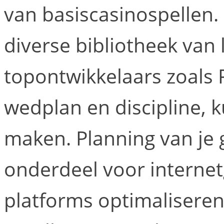
van basiscasinospellen
diverse bibliotheek van l
topontwikkelaars zoals 
wedplan en discipline, 
maken. Planning van je g
onderdeel voor interne
platforms optimaliseren