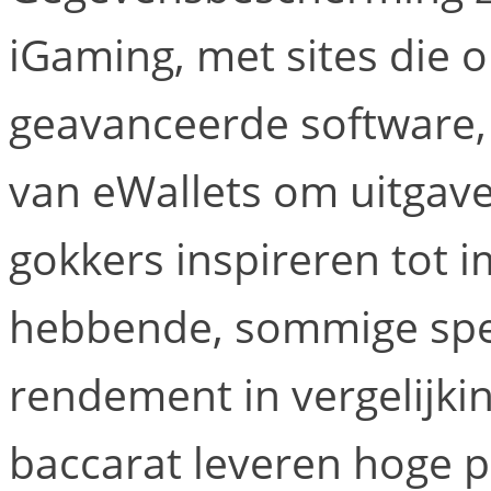
iGaming, met sites die op
geavanceerde software,
van eWallets om uitgave
gokkers inspireren tot i
hebbende, sommige spel
rendement in vergelijkin
baccarat leveren hoge p