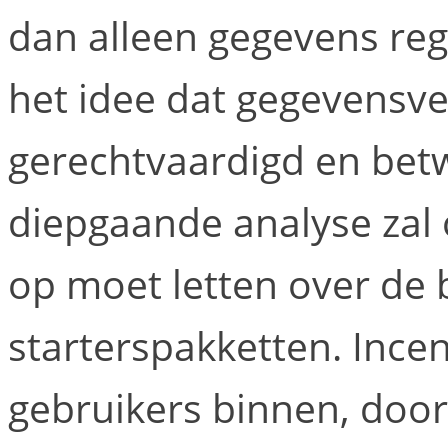
dan alleen gegevens reg
het idee dat gegevensve
gerechtvaardigd en betw
diepgaande analyse zal 
op moet letten over de 
starterspakketten. Ince
gebruikers binnen, door