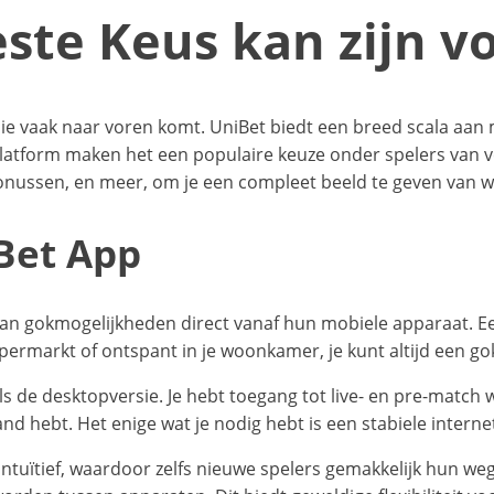
ste Keus kan zijn v
ie vaak naar voren komt. UniBet biedt een breed scala aa
latform maken het een populaire keuze onder spelers van ve
bonussen, en meer, om je een compleet beeld te geven van w
Bet App
aan gokmogelijkheden direct vanaf hun mobiele apparaat. E
e supermarkt of ontspant in je woonkamer, je kunt altijd een g
ls de desktopversie. Je hebt toegang tot live- en pre-match w
and hebt. Het enige wat je nodig hebt is een stabiele intern
s intuïtief, waardoor zelfs nieuwe spelers gemakkelijk hun w