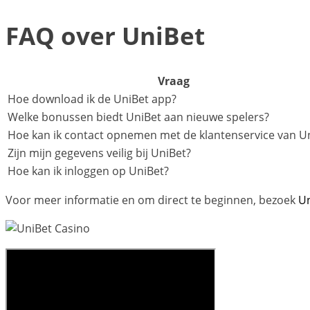
FAQ over UniBet
Vraag
Hoe download ik de UniBet app?
Welke bonussen biedt UniBet aan nieuwe spelers?
Hoe kan ik contact opnemen met de klantenservice van U
Zijn mijn gegevens veilig bij UniBet?
Hoe kan ik inloggen op UniBet?
Voor meer informatie en om direct te beginnen, bezoek
Un