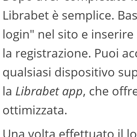
Librabet è semplice. Bas
login" nel sito e inserir
la registrazione. Puoi a
qualsiasi dispositivo su
la
Librabet app
, che off
ottimizzata.
Una volta effettuato il l